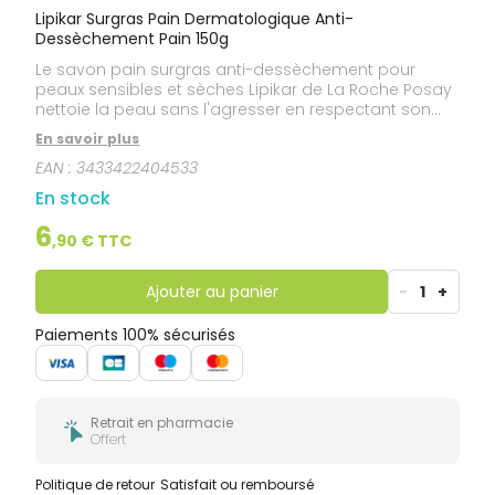
Lipikar Surgras Pain Dermatologique Anti-
Dessèchement Pain 150g
Le savon pain surgras anti-dessèchement pour
peaux sensibles et sèches Lipikar de La Roche Posay
nettoie la peau sans l'agresser en respectant son
film protecteur. La formule de ce pain solide ph
En savoir plus
physiologique Lipikar de La Roche Posay est enrichie
EAN :
3433422404533
en : Niacinamide pour aider à restaurer la barrière
cutanée et apaiser ainsi les sensations de
En stock
tiraillements. Beurre de Karité pour relipider
intensément et redonner souplesse et confort à la
6
,
90
€ TTC
peau.
Ajouter au panier
-
1
+
Paiements 100% sécurisés
Retrait en pharmacie
Offert
Politique de retour
Satisfait ou remboursé