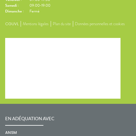
Samedi
:
09:00-19:00
Dimanche
:
Fermé
CGUVL
Mentions légales
Plan du site
Données personnelles et cookies
EN ADÉQUATION AVEC
ANSM