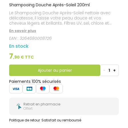
Shampooing Douche Après-Soleil 200ml
Le Shampooing Douche Après-Soleil nettoie avec
délicatesse, il laisse votre peau douce et vos
cheveux légers et brillants. Filtres UV, sel, chlore et
sable s’évanouissent sous sa mousse onctueuse et
En savoir plus
délicieusement parfumée aux notes d'Orange
EAN :
3264680008726
douce, de Tiaré et Vanille. Une sensation intense
d'évasion à chaque utilisation. Soin formulé et
En stock
fabriqué en France.
7
,
90
€ TTC
Ajouter au panier
-
1
+
Paiements 100% sécurisés
Retrait en pharmacie
Offert
Politique de retour
Satisfait ou remboursé