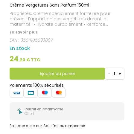
Crème Vergetures Sans Parfum 150ml
Propriétés: Crème spécialement formulée pour
prévenir l'apparition des vergetures durant la
maternité : • Hydrate durablement • Renforce
l'élasticité de la peau • Apaise les sensations de
En savoir plus
tiraillements Sécurité Maman - Bébé : • Compatible
EAN :
3504105033897
allaitement**. • Testé dermatologiquement. •
Sélection stricte de chaque nouvel ingrédient bébé &
En stock
femme enceinte. **En respect des règles d'hygiène
de la tétée.
24
,
20
€ TTC
Ajouter au panier
-
1
+
Paiements 100% sécurisés
Retrait en pharmacie
Offert
Politique de retour
Satisfait ou remboursé