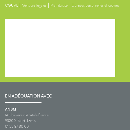
CGUVL
Mentions légales
Plan du site
Données personnelles et cookies
EN ADÉQUATION AVEC
ANSM
143 boulevard Anatole France
93200
Saint-Denis
01 55 87 30 00