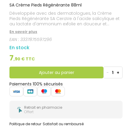
SA Crème Pieds Régénérante 88ml
Développée avec des dermatologues, la Crème
Pieds Régénérante SA CeraVe à l'acide salicylique et
au lactate d'ammonium exfolie en douceur et
assouplit la peau sèche et rugueuse des pieds .
En savoir plus
Enrichie aux 3 céramides essentiels, à acide
EAN :
3337875597296
hyaluronique et au niacinamide, actif anti-
inflammatoire, la Crème Pieds Régénérante SA
En stock
restaure la barrière cutanée et apaise. La
technologie MVE®, véritable prouesse technique et
7
,
90
€ TTC
scientifique, permet d'encapsuler les actifs et de les
diffuser de manière prolongée dans la peau pour
une hydratation longue durée. Sans parfum. Non
Ajouter au panier
-
1
+
comédogène. Texture fraiche non grasse, non
collante.
Paiements 100% sécurisés
Retrait en pharmacie
Offert
Politique de retour
Satisfait ou remboursé