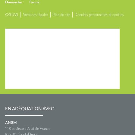
Dimanche
:
Fermé
CGUVL
Mentions légales
Plan du site
Données personnelles et cookies
EN ADÉQUATION AVEC
ANSM
143 boulevard Anatole France
93200
Saint-Denis