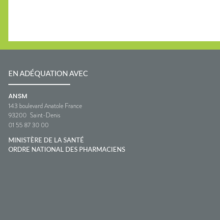
EN ADÉQUATION AVEC
ANSM
143 boulevard Anatole France
93200
Saint-Denis
01 55 87 30 00
MINISTÈRE DE LA SANTÉ
ORDRE NATIONAL DES PHARMACIENS