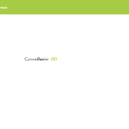
enue
Connexion
Panier
(
0
)