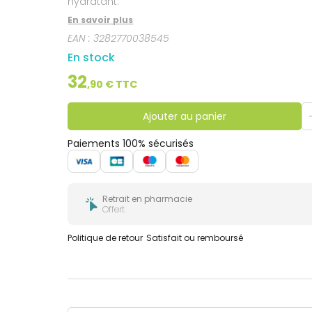
hydratant.
En savoir plus
EAN :
3282770038545
En stock
32
,
90
€ TTC
Ajouter au panier
Paiements 100% sécurisés
Retrait en pharmacie
Offert
Politique de retour
Satisfait ou remboursé