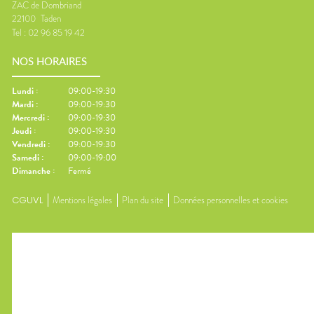
ZAC de Dombriand
22100
Taden
Tel :
02 96 85 19 42
NOS HORAIRES
Lundi
:
09:00-19:30
Mardi
:
09:00-19:30
Mercredi
:
09:00-19:30
Jeudi
:
09:00-19:30
Vendredi
:
09:00-19:30
Samedi
:
09:00-19:00
Dimanche
:
Fermé
CGUVL
Mentions légales
Plan du site
Données personnelles et cookies