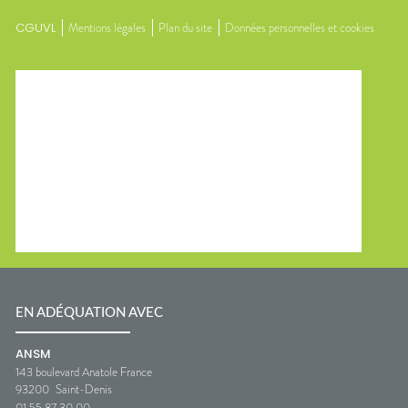
CGUVL
Mentions légales
Plan du site
Données personnelles et cookies
EN ADÉQUATION AVEC
ANSM
143 boulevard Anatole France
93200
Saint-Denis
01 55 87 30 00