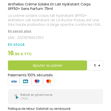
Anthelios Crème Solaire En Lait Hydratant Corps
SPF50+ Sans Parfum 75ml
La crème solaire corps lait hydratant SPF50+
Anthelios Lait Hydratant de La Roche-Posay est une
très haute protection à large spectre contre les UVA
et UVB. La protection solaire SPF50+ Anthelios Lait
En savoir plus
Hydratant de La Roche-Posay aide à prévenir le
EAN :
3337875847353
stress oxydatif généré par les infra-rouges et la
pollution. La crème solaire corps lait hydratant très
En stock
haute protection SPF50+ Anthelios Lait Hydratant de
La Roche-Posay est testée sous contrôle
16
,
90
€ TTC
dermatologique sur peau sensible. Format pratique
voyage. Tube intégrant du carton.
Ajouter au panier
-
1
+
Paiements 100% sécurisés
Retrait en pharmacie
Offert
Politique de retour
Satisfait ou remboursé