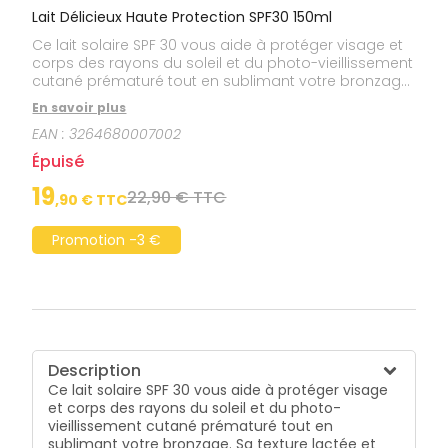
Lait Délicieux Haute Protection SPF30 150ml
Ce lait solaire SPF 30 vous aide à protéger visage et
corps des rayons du soleil et du photo-vieillissement
cutané prématuré tout en sublimant votre bronzage.
Sa texture lactée et fluide glisse sur votre peau avec
En savoir plus
volupté. Son parfum d'évasion aux notes d'Orange
EAN :
3264680007002
douce, de Tiaré et de Vanille est une irrésistible
invitation à profiter de l'été. Soin formulé et fabriqué
Épuisé
en France.
19
22,90 € TTC
,
90
€ TTC
Promotion -3 €
Description
Ce lait solaire SPF 30 vous aide à protéger visage
et corps des rayons du soleil et du photo-
vieillissement cutané prématuré tout en
sublimant votre bronzage. Sa texture lactée et