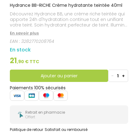
Hydrance BB-RICHE Crème hydratante teintée 40ml
Découvrez Hydrance BB, une crème riche teintée qui
apporte 24h d'hydratation continue tout en unifiant
votre teint. Soin hydratant perfecteur de teint. Illumine,
unifie et protège, pour une bonne mine naturelle en
En savoir plus
un seul geste.
EAN :
3282770208764
En stock
21
,
90
€ TTC
Ajouter au panier
-
1
+
Paiements 100% sécurisés
Retrait en pharmacie
Offert
Politique de retour
Satisfait ou remboursé