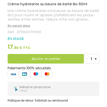
Crème hydratante au beurre de karité Bio 60ml
Une crème hydratante onctueuse au beurre de karité
BIO pour nourrir et apaiser parfaitement les peaux
sèches à très sèches. Texture riche non grasse.
Odeur vanillée. Formulée pour les peaux sèches à
En savoir plus
très sèches, même les plus sensibles. La formule
EAN :
3770000717006
convient aussi aux futures mamans. 97 % d’origine
naturelle. 94 % de biodégradabilité.
En stock
17
,
90
€ TTC
Ajouter au panier
-
1
+
Paiements 100% sécurisés
Retrait en pharmacie
Offert
Politique de retour
Satisfait ou remboursé