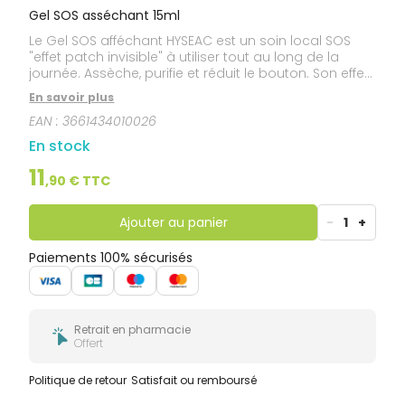
Gel SOS asséchant 15ml
Le Gel SOS afféchant HYSEAC est un soin local SOS
"effet patch invisible" à utiliser tout au long de la
journée. Assèche, purifie et réduit le bouton. Son effet
patch invisible isole et réduit l'imperfection pour un
En savoir plus
effet visible dès 4 heures* seulement. L'efficacité d'un
EAN :
3661434010026
patch anti-boutons mais invisible et imperceptible
au toucher et à l'oeil nu. Facilite de maquillage. Testé
En stock
sur peaux à tendance acnéique. Non comédogène.
11
,
90
€ TTC
Ajouter au panier
-
1
+
Paiements 100% sécurisés
Retrait en pharmacie
Offert
Politique de retour
Satisfait ou remboursé