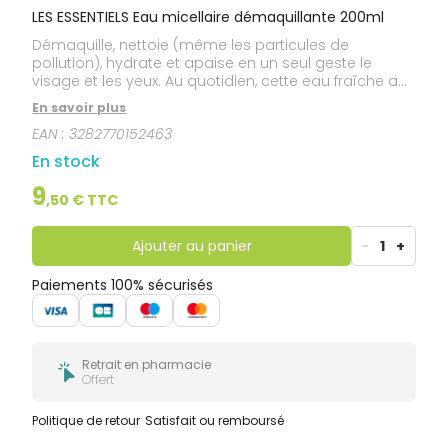
LES ESSENTIELS Eau micellaire démaquillante 200ml
Démaquille, nettoie (même les particules de
pollution), hydrate et apaise en un seul geste le
visage et les yeux. Au quotidien, cette eau fraîche au
parfum délicat démaquille et apporte douceur en un
En savoir plus
geste simple et rapide. Elle améliore l'hydratation et
EAN :
3282770152463
préserve l’équilibre naturel de la peau grâce à sa
combinaison de Glycérine, de Tréhalose et sa haute
En stock
concentration en Eau thermale d'Avène aux
propriétés apaisantes.
9
,
50
€ TTC
Ajouter au panier
-
1
+
Paiements 100% sécurisés
Retrait en pharmacie
Offert
Politique de retour
Satisfait ou remboursé