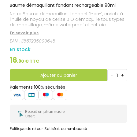
Baume démaquillant fondant rechargeable 90ml
Notre Baume démaquillant fondant 2-en-1, enrichi à
l’huile de noyau de cerise BIO démaquille tous types
de maquillage, même waterproof et nettoie
parfaitement la peau tout en l’hydratant
En savoir plus
durablement.
EAN :
3667235000648
En stock
16
,
90
€ TTC
Ajouter au panier
-
1
+
Paiements 100% sécurisés
Retrait en pharmacie
Offert
Politique de retour
Satisfait ou remboursé