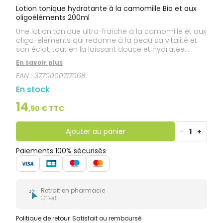
Lotion tonique hydratante à la camomille Bio et aux
oligoéléments 200ml
Une lotion tonique ultra-fraîche à la camomille et aux
oligo-éléments qui redonne à la peau sa vitalité et
son éclat, tout en la laissant douce et hydratée.
Texture d'eau fraîche. Odeur de fleur d'oranger.
En savoir plus
Formulée pour tous les types de peaux, même les
EAN :
3770000717068
plus sensibles. La formule convient aussi aux futures
mamans. 99 % d'origine naturelle. 98 % de
En stock
biodégradabilité.
14
,
90
€ TTC
Ajouter au panier
-
1
+
Paiements 100% sécurisés
Retrait en pharmacie
Offert
Politique de retour
Satisfait ou remboursé