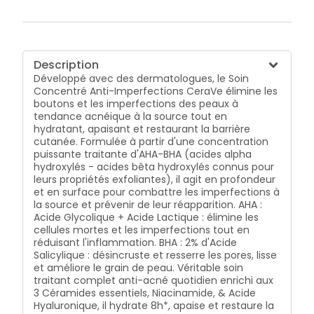
formule haute tolérance testée sous contrôle
dermatologique respecte une charte de formulation
stricte pour convenir aux peaux sensibles : sans
parfum, sans alcool, hypoallergénique, ph
physiologique et non comédogène. Formule visage,
Description
convient pour une utilisation quotidienne chez
Développé avec des dermatologues, le Soin
l'adolescent et l'adulte. *Test instrumental, mesure de
Concentré Anti-Imperfections CeraVe élimine les
l'hydratation au cornéomètre
boutons et les imperfections des peaux à
tendance acnéique à la source tout en
hydratant, apaisant et restaurant la barrière
cutanée. Formulée à partir d'une concentration
puissante traitante d'AHA-BHA (acides alpha
hydroxylés - acides bêta hydroxylés connus pour
leurs propriétés exfoliantes), il agit en profondeur
et en surface pour combattre les imperfections à
la source et prévenir de leur réapparition. AHA :
Acide Glycolique + Acide Lactique : élimine les
cellules mortes et les imperfections tout en
réduisant l'inflammation. BHA : 2% d'Acide
Salicylique : désincruste et resserre les pores, lisse
et améliore le grain de peau. Véritable soin
traitant complet anti-acné quotidien enrichi aux
3 Céramides essentiels, Niacinamide, & Acide
Hyaluronique, il hydrate 8h*, apaise et restaure la