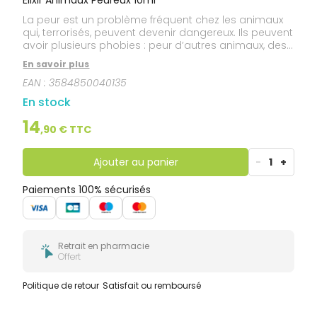
La peur est un problème fréquent chez les animaux
qui, terrorisés, peuvent devenir dangereux. Ils peuvent
avoir plusieurs phobies : peur d’autres animaux, des
visiteurs inconnus, du vétérinaire… Un animal apeuré
En savoir plus
a les oreilles baissées, les poils hérissés, la queue
EAN :
3584850040135
rentrée entre les jambes. Il émet des grognements et
est prêt à bondir.
En stock
14
,
90
€ TTC
Ajouter au panier
-
1
+
Paiements 100% sécurisés
Retrait en pharmacie
Offert
Politique de retour
Satisfait ou remboursé