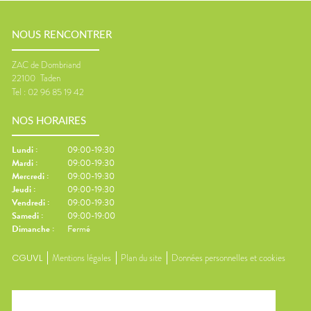
NOUS RENCONTRER
ZAC de Dombriand
22100
Taden
Tel :
02 96 85 19 42
NOS HORAIRES
Lundi
:
09:00-19:30
Mardi
:
09:00-19:30
Mercredi
:
09:00-19:30
Jeudi
:
09:00-19:30
Vendredi
:
09:00-19:30
Samedi
:
09:00-19:00
Dimanche
:
Fermé
CGUVL
Mentions légales
Plan du site
Données personnelles et cookies