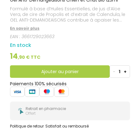
Formulé à base d’Huiles Essentielles, de jus d’Aloe
Vera, de cire de Propolis et d’extrait de Calendula, le
GEL ANTI-DEMANGEAISONS contribue à apaiser les
démangeaisons et hydrater, régénérer, protéger la
En savoir plus
peau.
EAN :
3661729023663
En stock
14
,
90
€ TTC
Ajouter au panier
-
1
+
Paiements 100% sécurisés
Retrait en pharmacie
Offert
Politique de retour
Satisfait ou remboursé