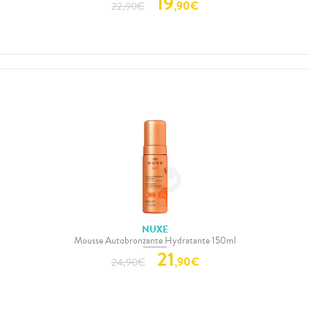
19
,
90
€
22,90
€
NUXE
Mousse Autobronzante Hydratante 150ml
21
,
90
€
24,90
€