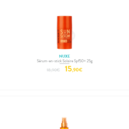
NUXE
Sérum-en-stick Solaire Spf50+ 25g
15
,
90
€
18,90
€