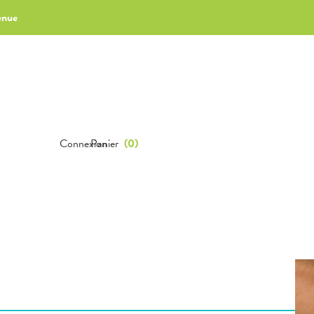
enue
Connexion
Panier
(
0
)