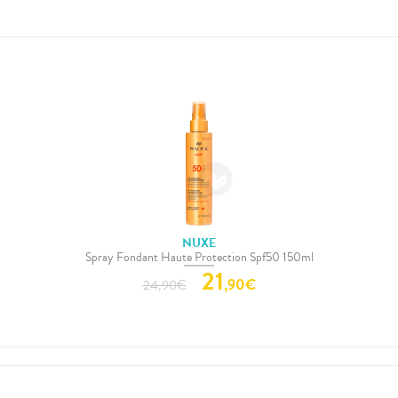
NUXE
Spray Fondant Haute Protection Spf50 150ml
21
,
90
€
24,90
€