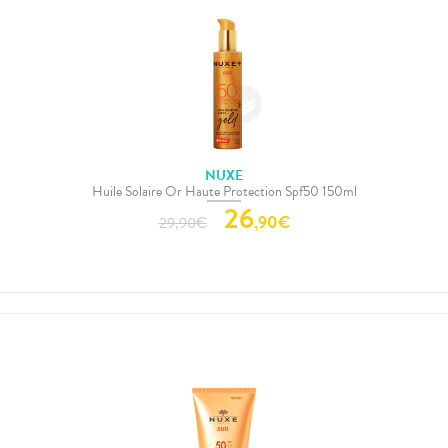
NUXE
Huile Solaire Or Haute Protection Spf50 150ml
26
,
90
€
29,90
€