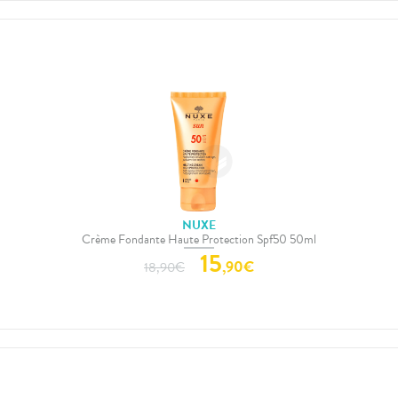
NUXE
Crème Fondante Haute Protection Spf50 50ml
15
,
90
€
18,90
€